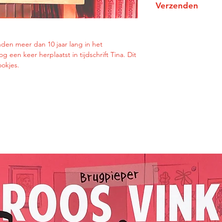
Verzenden
Nederlands
softcover
Al onze (strip)boeken
Druk: 1
andere uitgaves wor
januari 2006
nden meer dan 10 jaar lang in het
verzonden. Met extra
48 pagina's
 een keer herplaatst in tijdschrift Tina. Dit
Dit laatste kun je a
ookjes.
winkelmandje.
Let op: één aflevera
bestelling voor twee
twee aparte bestell
dit niet anders verw