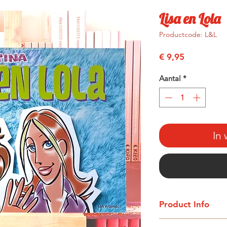
Lisa en Lola
Productcode: L&L
Prijs
€ 9,95
Aantal
*
In
Product Info
Auteur: Jan Vriends