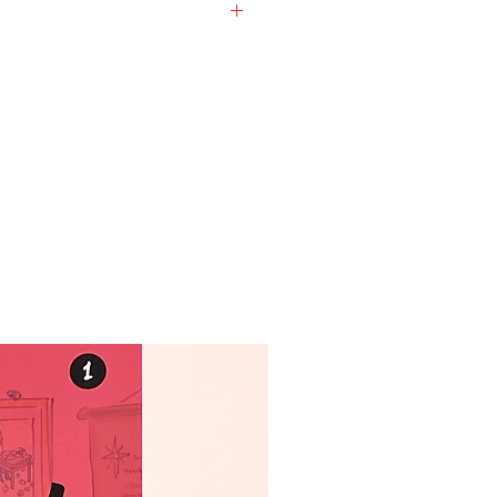
, illustraties, ansichtkaarten en
den zorgvuldig verpakt en
atjes en gesigneerd als je wil.
angeven bij de check-out van je
dres per bestelling!
Bij een
 verschillende adressen dien je
ingen te maken. Ons systeem kan
erken.