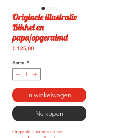
Originele illustratie
Bikkel en
papa/opgeruimd
Prijs
€ 125,00
Aantal
*
In winkelwagen
Nu kopen
Originele illustratie uit het
prentenboekje 'Bikkel en papa gaan