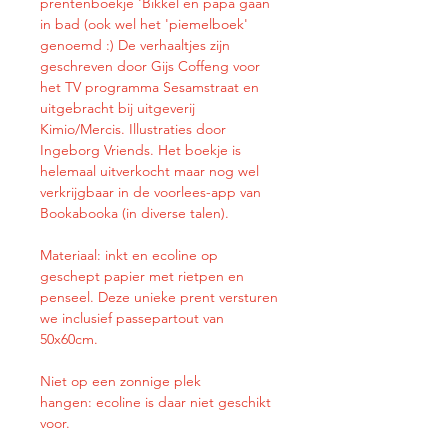
prentenboekje 'Bikkel en papa gaan
in bad (ook wel het 'piemelboek'
genoemd :) De verhaaltjes zijn
geschreven door Gijs Coffeng voor
het TV programma Sesamstraat en
uitgebracht bij uitgeverij
Kimio/Mercis. Illustraties door
Ingeborg Vriends. Het boekje is
helemaal uitverkocht maar nog wel
verkrijgbaar in de voorlees-app van
Bookabooka (in diverse talen).
Materiaal: inkt en ecoline op
geschept papier met rietpen en
penseel. Deze unieke prent versturen
we inclusief passepartout van
50x60cm.
Niet op een zonnige plek
hangen: ecoline is daar niet geschikt
voor.