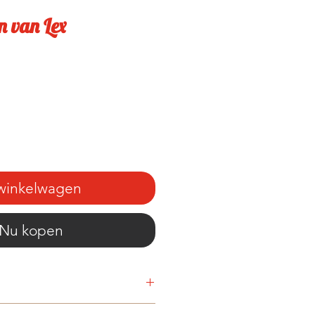
n van Lex
 winkelwagen
Nu kopen
e druk 1997