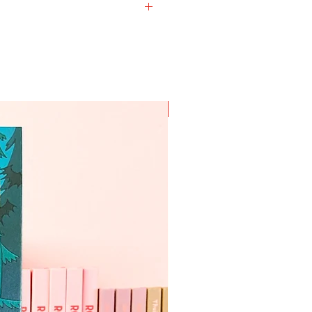
rd € 3,- porto per pakket dat we
 hoe klein of groot het ook is. Al
llustraties, ansichtkaarten en
den zorgvuldig verpakt en
atjes en gesigneerd als je wilt.
Nieuw!
angeven bij de check-out van je
dres per bestelling!
Bij een
 verschillende adressen dien je
ingen te maken.