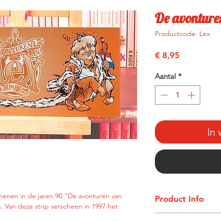
De avonture
Productcode: Lex
Prijs
€ 8,95
Aantal
*
In
enen in de jaren 90 "De avonturen van
Product Info
. Van deze strip verscheen in 1997 het
Avonturen van Lex 1